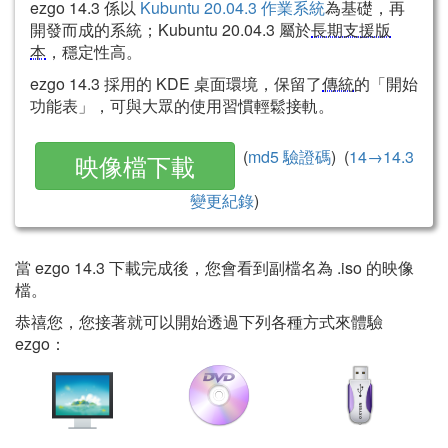
ezgo 14.3 係以
Kubuntu 20.04.3 作業系統
為基礎，再
開發而成的系統；Kubuntu 20.04.3 屬於
長期支援版
本
，穩定性高。
ezgo 14.3 採用的 KDE 桌面環境，保留了
傳統
的「開始
功能表」，可與大眾的使用習慣輕鬆接軌。
(
md5 驗證碼
) (
14→14.3
映像檔下載
變更紀錄
)
當 ezgo 14.3 下載完成後，您會看到副檔名為 .iso 的映像
檔。
恭禧您，您接著就可以開始透過下列各種方式來體驗
ezgo：