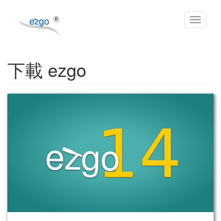
移
至
Toggle
主
navigat
內
容
下載 ezgo